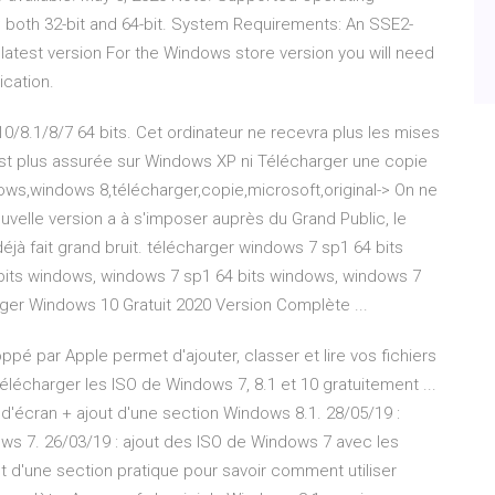
; both 32-bit and 64-bit. System Requirements: An SSE2-
atest version For the Windows store version you will need
ication.
/8.1/8/7 64 bits. Cet ordinateur ne recevra plus les mises
'est plus assurée sur Windows XP ni Télécharger une copie
ws,windows 8,télécharger,copie,microsoft,original-> On ne
uvelle version a à s'imposer auprès du Grand Public, le
éjà fait grand bruit. télécharger windows 7 sp1 64 bits
 bits windows, windows 7 sp1 64 bits windows, windows 7
rger Windows 10 Gratuit 2020 Version Complète ...
ppé par Apple permet d'ajouter, classer et lire vos fichiers
élécharger les ISO de Windows 7, 8.1 et 10 gratuitement ...
 d'écran + ajout d'une section Windows 8.1. 28/05/19 :
ws 7. 26/03/19 : ajout des ISO de Windows 7 avec les
out d'une section pratique pour savoir comment utiliser