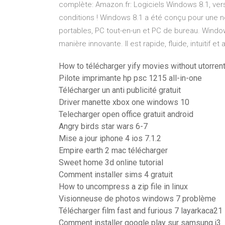
complète: Amazon.fr: Logiciels Windows 8.1, vers
conditions ! Windows 8.1 a été conçu pour une no
portables, PC tout-en-un et PC de bureau. Window
manière innovante. Il est rapide, fluide, intuitif et
How to télécharger yify movies without utorren
Pilote imprimante hp psc 1215 all-in-one
Télécharger un anti publicité gratuit
Driver manette xbox one windows 10
Telecharger open office gratuit android
Angry birds star wars 6-7
Mise a jour iphone 4 ios 7.1.2
Empire earth 2 mac télécharger
Sweet home 3d online tutorial
Comment installer sims 4 gratuit
How to uncompress a zip file in linux
Visionneuse de photos windows 7 problème
Télécharger film fast and furious 7 layarkaca21
Comment installer google play sur samsung j3