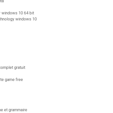
ita
r windows 10 64 bit
technology windows 10
complet gratuit
ete game free
phe et grammaire