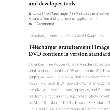
and developer tools
Linux 64-bit Appimage (198MB). Get the latest ver
Krita is a free and open source application.
1 Comments
Télécharger Antivirus 2020 Gratuit | Kaspersky
Télécharger gratuitement l'image 
DVD contient la version standard
Download free Adobe Acrobat Reader DC softwar
print, and comment on PDF documents. 31). Dow
(phpt) [14.34MB ]. VC15 x64 Non Download the la
Maven Microsoft® Windows® 7/8/10 (64-bit); 4
are always free of malware, spyware, and Current 
platform is not currently supported. Show downlo
bit Mint 18+, Ubuntu 16.04+, Debian 9+, Fedora
Linux, and OS X. Older versions of Solaris are al