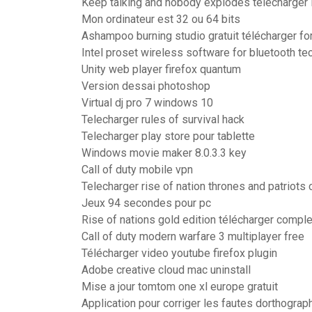
Keep talking and nobody explodes télécharger 
Mon ordinateur est 32 ou 64 bits
Ashampoo burning studio gratuit télécharger fo
Intel proset wireless software for bluetooth 
Unity web player firefox quantum
Version dessai photoshop
Virtual dj pro 7 windows 10
Telecharger rules of survival hack
Telecharger play store pour tablette
Windows movie maker 8.0.3.3 key
Call of duty mobile vpn
Telecharger rise of nation thrones and patriots 
Jeux 94 secondes pour pc
Rise of nations gold edition télécharger compl
Call of duty modern warfare 3 multiplayer free
Télécharger video youtube firefox plugin
Adobe creative cloud mac uninstall
Mise a jour tomtom one xl europe gratuit
Application pour corriger les fautes dorthogra