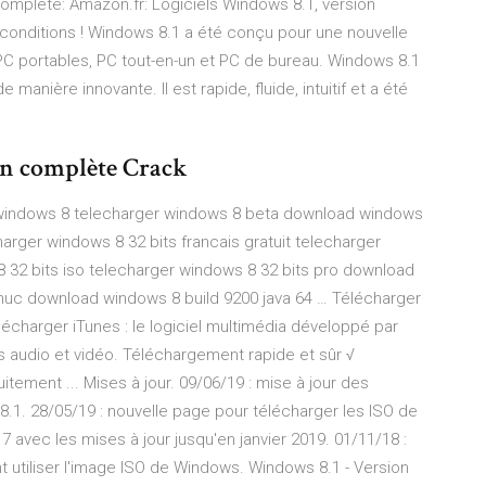
omplète: Amazon.fr: Logiciels Windows 8.1, version
 conditions ! Windows 8.1 a été conçu pour une nouvelle
, PC portables, PC tout-en-un et PC de bureau. Windows 8.1
 manière innovante. Il est rapide, fluide, intuitif et a été
on complète Crack
r windows 8 telecharger windows 8 beta download windows
arger windows 8 32 bits francais gratuit telecharger
8 32 bits iso telecharger windows 8 32 bits pro download
uc download windows 8 build 9200 java 64 … Télécharger
élécharger iTunes : le logiciel multimédia développé par
ers audio et vidéo. Téléchargement rapide et sûr √
itement ... Mises à jour. 09/06/19 : mise à jour des
.1. 28/05/19 : nouvelle page pour télécharger les ISO de
 avec les mises à jour jusqu'en janvier 2019. 01/11/18 :
 utiliser l'image ISO de Windows. Windows 8.1 - Version