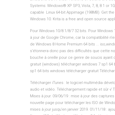
Systems: Windows® XP SP3, Vista, 7, 8, 8.1 or 10
capable Linux 64-bit Appimage (198MB). Get the l
Windows 10. Krita is a free and open source appl
Pour Windows 10/8.1/8/7 32 bits. Pour Windows 10
à jour de Google Chrome, car la compatibilité n
de Windows 8 Home Premium 64 bits ... iso,windo
s'étonnera donc pas des difficultés que cette no
bouche à oreille pour ce genre de soucis ayant d
gratuit (windows) télécharger windows 7 sp1 64
sp1 64 bits windows télécharger gratuit Télécha
Télécharger iTunes : le logiciel multimédia dévelo
audio et vidéo. Téléchargement rapide et sûr √ T
Mises à jour. 09/06/19 : mise à jour des captures
nouvelle page pour télécharger les ISO de Windo
mises à jour jusqu'en janvier 2019. 01/11/18 : aj