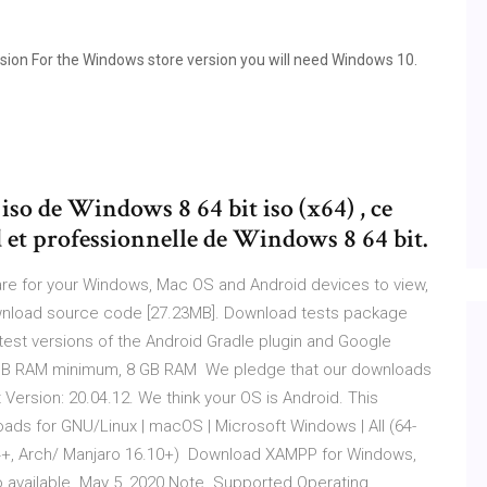
sion For the Windows store version you will need Windows 10.
iso de Windows 8 64 bit iso (x64) , ce
 et professionnelle de Windows 8 64 bit.
e for your Windows, Mac OS and Android devices to view,
nload source code [27.23MB]. Download tests package
test versions of the Android Gradle plugin and Google
 GB RAM minimum, 8 GB RAM We pledge that our downloads
Version: 20.04.12. We think your OS is Android. This
ads for GNU/Linux | macOS | Microsoft Windows | All (64-
 24+, Arch/ Manjaro 16.10+) Download XAMPP for Windows,
so available. May 5, 2020 Note. Supported Operating