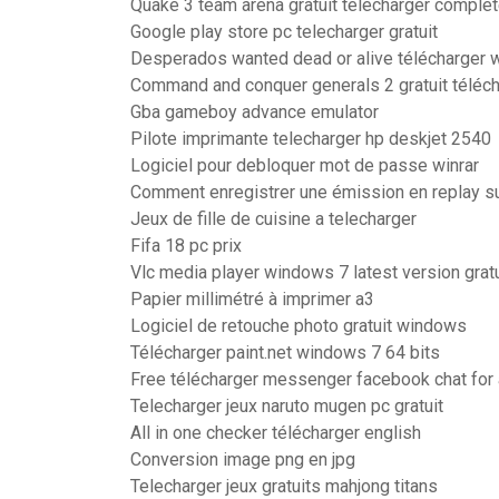
Quake 3 team arena gratuit télécharger complet
Google play store pc telecharger gratuit
Desperados wanted dead or alive télécharger
Command and conquer generals 2 gratuit téléc
Gba gameboy advance emulator
Pilote imprimante telecharger hp deskjet 2540
Logiciel pour debloquer mot de passe winrar
Comment enregistrer une émission en replay s
Jeux de fille de cuisine a telecharger
Fifa 18 pc prix
Vlc media player windows 7 latest version gratu
Papier millimétré à imprimer a3
Logiciel de retouche photo gratuit windows
Télécharger paint.net windows 7 64 bits
Free télécharger messenger facebook chat for 
Telecharger jeux naruto mugen pc gratuit
All in one checker télécharger english
Conversion image png en jpg
Telecharger jeux gratuits mahjong titans