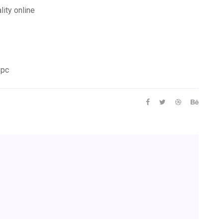
ity online
 pc