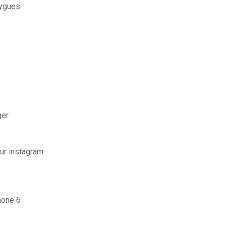
uygues
ger
ur instagram
hone 6