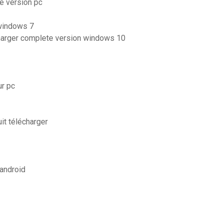
e version pc
 windows 7
harger complete version windows 10
ur pc
it télécharger
android