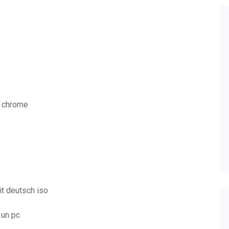
4 chrome
t deutsch iso
 un pc