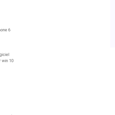
hone 6
iciel
r win 10